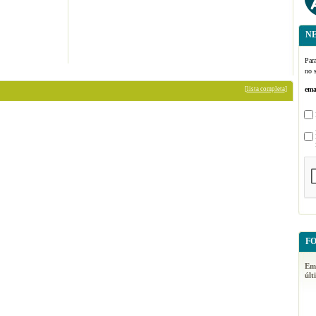
N
Para
no s
[
lista completa
]
ema
F
Em 
últ