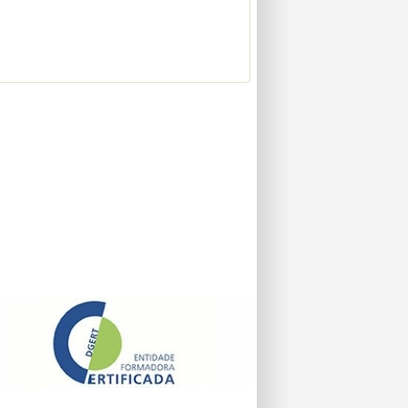
VENTOS NACIONAIS
[
lista completa
]
CLUSIVO SÓCIOS APG