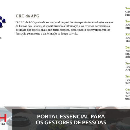
INE
Rev
Com
subs
CRC da APG
Rev
O CRC da APG pretende ser um local de partilha de experiências e soluções na área
Rev
da Gestão das Pessoas, disponibilizando a informação e os recursos necessários à
enfo
atividade dos profissionais que gerem pessoas, permitindo o desenvolvimento da
formação permanente e da formação ao longo da vida.
RHm
Revi
Ins
Des
Atra
supe
desc
Pro
Des
AP
For
Des
inte
Con
Aces
inte
tra