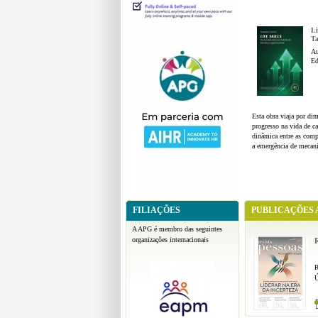
LIVRARIA - SU
Li
Ta
Au
Ed
Esta obra viaja por d
progresso na vida de c
dinâmica entre as compet
a emergência de mecani
FILIAÇÕES
PUBLICAÇÕES 
A APG é membro das seguintes
organizações internacionais
R
R
Ú