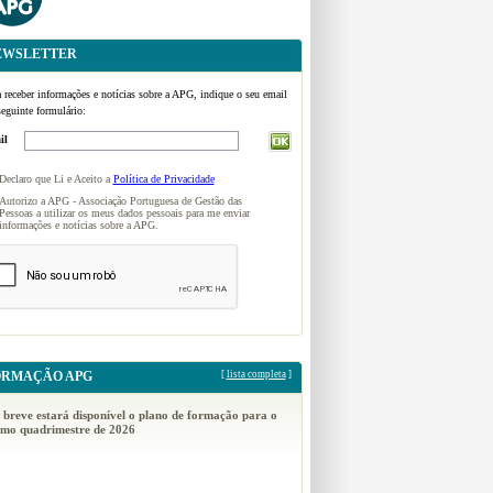
EWSLETTER
 receber informações e notícias sobre a APG, indique o seu email
eguinte formulário:
il
Declaro que Li e Aceito a
Política de Privacidade
Autorizo a APG - Associação Portuguesa de Gestão das
Pessoas a utilizar os meus dados pessoais para me enviar
informações e notícias sobre a APG.
ORMAÇÃO APG
[
lista completa
]
breve estará disponível o plano de formação para o
imo quadrimestre de 2026