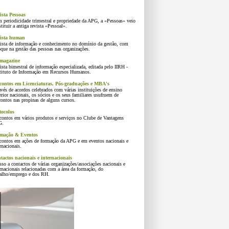
ista Pessoas
 periodicidade trimestral e propriedade da APG, a «Pessoas» veio
tituir a antiga revista «Pessoal».
ista human
ista de informação e conhecimento no domínio da gestão, com
que na gestão das pessoas nas organizações.
agazine
sta bimestral de informação especializada, editada pelo IIRH -
tituto de Informação em Recursos Humanos.
contos em Licenciaturas, Pós-graduações e MBA's
vés de acordos celebrados com várias instituições de ensino
rior nacionais, os sócios e os seus familiares usufruem de
ontos nas propinas de alguns cursos.
tocolos
contos em vários produtos e serviços no Clube de Vantagens
G.
mação & Eventos
contos em ações de formação da APG e em eventos nacionais e
rnacionais.
tactos nacionais e internacionais
so a contactos de várias organizações/associações nacionais e
rnacionais relacionadas com a área da formação, do
balho/emprego e dos RH.